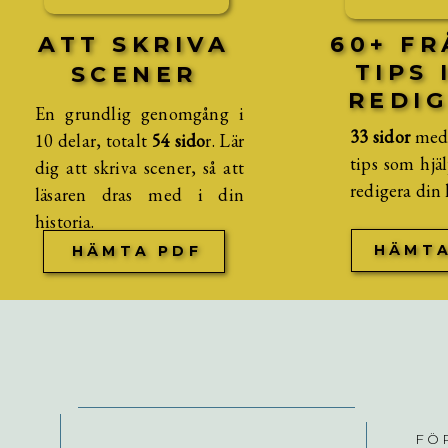
ATT SKRIVA
60+ FR
TIPS 
SCENER
REDIG
En grundlig genomgång i
33 sidor
med 
10 delar, totalt
54 sido
r. Lär
tips som hjäl
dig att skriva scener, så att
redigera din 
läsaren dras med i din
historia.
HÄMTA
HÄMTA PDF
FÖ