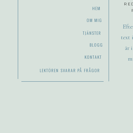
RE
HEM
OM MIG
Efte
TJÄNSTER
text 
BLOGG
är 
KONTAKT
mi
LEKTÖREN SVARAR PÅ FRÅGOR